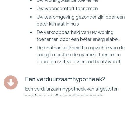
Uw woningwaarde toenemen
Uw wooncomfort toenemen
Uw leefomgeving gezonder zijn door een
beter klimaat in huis
De verkoopbaarheid van uw woning
toenemen door een beter energielabel
De onafhankelijkheid ten opzichte van de
energiemarkt en de overheid toenemen
doordat u zelfvoorzienend bent/wordt
Een verduurzaamhypotheek?
Een verduurzaamhypotheek kan afgesloten
worden voor alle energiebesparende
maatregelen die getroffen worden voor de
woning. Denk hierbij bijvoorbeeld aan
zonnepanelen, isoleren of een warmtepomp.
Wanneer u alleen een aantal zonnepanelen wilt,