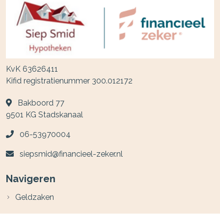
KvK 63626411
Kifid registratienummer 300.012172
Bakboord 77
9501 KG
Stadskanaal
06-53970004
siepsmid@financieel-zeker.nl
Navigeren
Geldzaken
Particulier