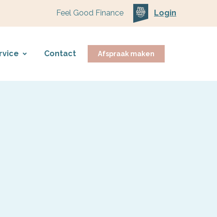
Feel Good Finance
Login
rvice
Contact
Afspraak maken