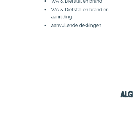
WA & Diefstal en brand
WA & Diefstal en brand en
aanrijding
aanvullende dekkingen
Alg
Bromfiets, snorfiets, brom